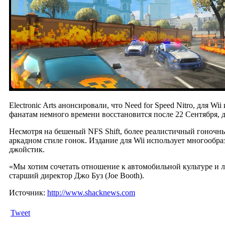
Electronic Arts анонсировали, что Need for Speed Nitro, для
фанатам немного времени восстановится после 22 Сентября, дат
Несмотря на бешеный NFS Shift, более реалистичный гоночны
аркадном стиле гонок. Издание для Wii использует многообра
джойстик.
«Мы хотим сочетать отношение к автомобильной культуре и 
старший директор Джо Буз (Joe Booth).
Источник:
http://www.shacknews.com
Tweet