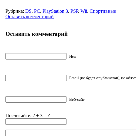
Рубрика:
DS
,
PC
,
PlayStation 3
,
PSP
,
Wii
,
Спортивные
Оставить комментарий
Оставить комментарий
Имя
Email (не будет опубликован), не обяз
Веб-сайт
Посчитайте: 2 + 3 = ?