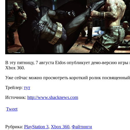
В эту пятницу, 7 августа Eidos опубликует демо-версию игры 
Xbox 360.
Уже сейчас можно просмотреть короткий ролик посвященный 
Трейлер:
тут
Источник:
http://www.shacknews.com
Tweet
Рубрика:
PlayStation 3
,
Xbox 360
,
Файтинги