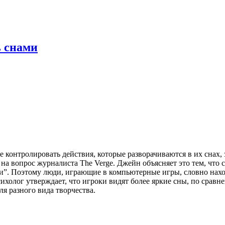
 снами
контролировать действия, которые разворачиваются в их снах, з
а вопрос журналиста The Verge. Джейн объясняет это тем, что 
сти”. Поэтому люди, играющие в компьютерные игры, словно нах
ихолог утверждает, что игроки видят более яркие сны, по сравн
ля разного вида творчества.