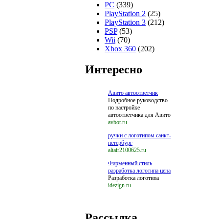
PC
(339)
PlayStation 2
(25)
PlayStation 3
(212)
PSP
(53)
Wii
(70)
Xbox 360
(202)
Интересно
Авито автоответчик
Подробное руководство
по настройке
автоответчика для Авито
avbot.ru
ручки с логотипом санкт-
петербург
altair2100625.ru
Фирменный стиль
разработка логотипа цена
Разработка логотипа
idezign.ru
Рассылка