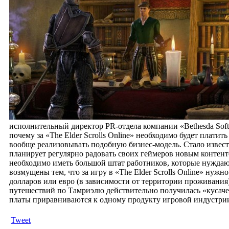
исполнительный директор PR-отдела компании «Bethesda Softw
почему за «The Elder Scrolls Online» необходимо будет плати
вообще реализовывать подобную бизнес-модель. Стало известн
планирует регулярно радовать своих геймеров новым контенто
необходимо иметь большой штат работников, которые нуждаю
возмущены тем, что за игру в «The Elder Scrolls Online» нужн
долларов или евро (в зависимости от территории проживания)
путешествий по Тамриэлю действительно получилась «кусаче
платы приравниваются к одному продукту игровой индустри
Tweet