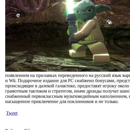
появлением на прилавках переведенного на русский язык вари
и Wii.
Подарочное издание для РС снабжено бонусами, предст
происходящие в далекой галактике, предоставят игроку около
грамотным тактиком и стратегом, иначе дроиды получат шанс
снабженный первоклассным мультимедийным наполнением, юмо
насыщенное приключение для поклонников и не только.
Tweet