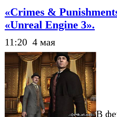
«Crimes & Punishment
«Unreal Engine 3».
11:20
4 мая
В фе